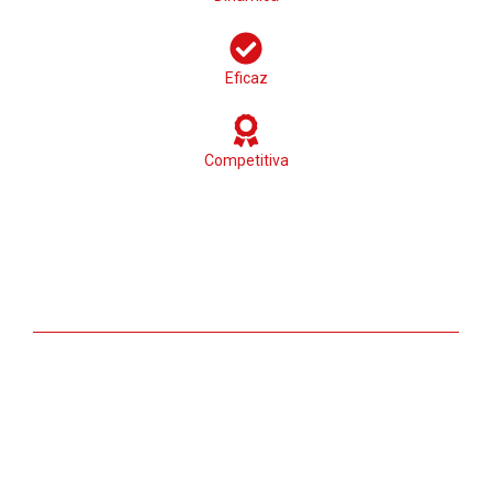
Eficaz
Competitiva
Un equipo motivado y altamente cualificado
Para resultar competitivos en un mercado tan exigente,
disponemos de varias líneas de actuación.
Un
sistema de visitas y atención personalizada