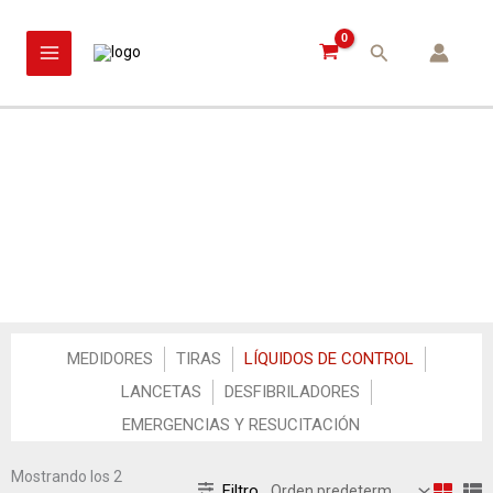
Ir
MAIN
al
Buscar
MENU
contenido
Líquidos de control
MEDIDORES
TIRAS
LÍQUIDOS DE CONTROL
LANCETAS
DESFIBRILADORES
EMERGENCIAS Y RESUCITACIÓN
Mostrando los 2
Filtro