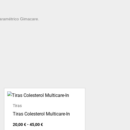
iparamétrico Gimacare.
Rango
de
precios:
Tiras
desde
20,00 €
Tiras Colesterol Multicare-In
hasta
45,00 €
20,00
€
-
45,00
€