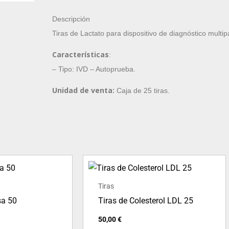
Gimacare.
Frasco
Descripción
de
Tiras de Lactato para dispositivo de diagnóstico mult
25
Características
:
unidades
– Tipo: IVD – Autoprueba.
cantidad
Unidad de venta:
Caja de 25 tiras.
Tiras
sa 50
Tiras de Colesterol LDL 25
50,00
€