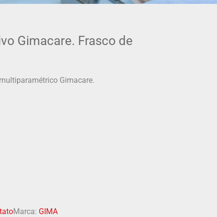
tivo Gimacare. Frasco de
o multiparamétrico Gimacare.
ctato
Marca:
GIMA