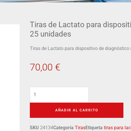
Tiras de Lactato para disposi
25 unidades
Tiras de Lactato para dispositivo de diagnóstic
70,00
€
Tiras
de
Lactato
AÑADIR AL CARRITO
para
dispositivo
SKU
24134
Categoría
Tiras
Etiqueta
tiras para la